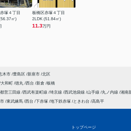
赤塚４丁目
板橋区赤塚４丁目
(56.37㎡)
2LDK (51.84㎡)
11.3
円
万円
志木市
豊島区
新座市
北区
大和町
徳丸
西台
新倉
板橋
都営三田線
西武有楽町線
埼京線
西武池袋線
山手線
丸ノ内線
湘南
市
東武練馬
西台
下赤塚
地下鉄赤塚
ときわ台
高島平
トップページ