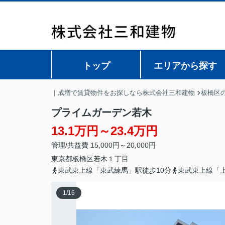
トップ
エリアから探す
｜成増で賃貸物件をお探しなら株式会社三和建物
板橋区
プライムガーデン若木
13.1万円～23.4万円
管理/共益費 15,000円～20,000円
東京都
板橋区
若木
１丁目
東武東上線「東武練馬」駅徒歩10分
東武東上線「上
1
/
16