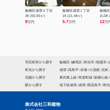
板橋区成増４丁目
板橋区成増１丁目
板橋区
3K (50.00㎡)
1K (21.48㎡)
2LDK 
9
5.7
12
万円
万円
万
市区町村から探す
板橋区
練馬区
和光市
朝霞市
町名から探す
成増
高島平
赤塚
小茂根
北町
沿線から探す
東武東上線
有楽町線
副都心線
駅から探す
地下鉄成増
成増
西高島平
和光
株式会社三和建物