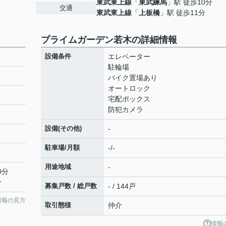
東武東上線
「
東武練馬
」駅 徒歩10分
交通
東武東上線
「
上板橋
」駅 徒歩11分
プライムガーデン若木の詳細情報
設備条件
エレベーター
駐輪場
バイク置場あり
オートロック
宅配ボックス
防犯カメラ
設備(その他)
-
駐車場/月額
-/-
用途地域
-
0分
分
募集戸数 / 総戸数
- / 144戸
情報の見方
取引態様
仲介
情報