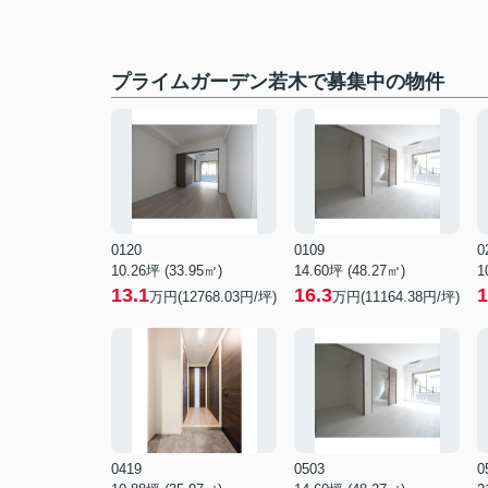
プライムガーデン若木で募集中の物件
0120
0109
0
10.26坪 (33.95㎡)
14.60坪 (48.27㎡)
1
13.1
16.3
1
万円(12768.03円/坪)
万円(11164.38円/坪)
0419
0503
0