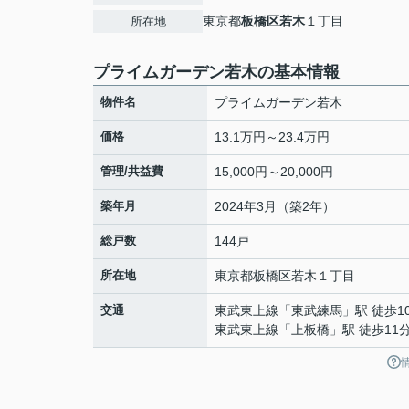
東京都
板橋区
若木
１丁目
所在地
プライムガーデン若木の基本情報
物件名
プライムガーデン若木
価格
13.1万円～23.4万円
管理/共益費
15,000円～20,000円
築年月
2024年3月（築2年）
総戸数
144戸
所在地
東京都
板橋区
若木
１丁目
交通
東武東上線
「
東武練馬
」駅 徒歩1
東武東上線
「
上板橋
」駅 徒歩11