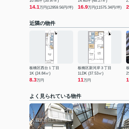
10.88坪 (35.97㎡)
14.60坪 (48.27㎡)
2
14.1
16.9
2
万円(12959.56円/坪)
万円(11575.34円/坪)
近隣の物件
板橋区西台１丁目
板橋区新河岸３丁目
1K (24.84㎡)
1LDK (37.53㎡)
2
8.3
11
1
万円
万円
よく見られている物件