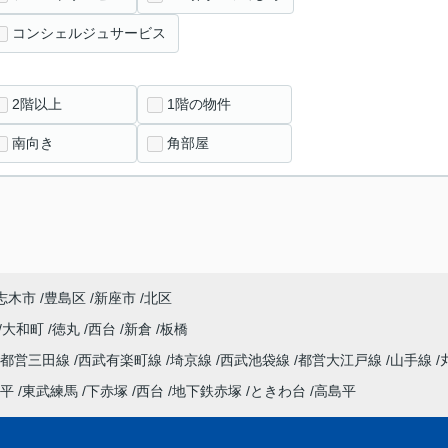
コンシェルジュサービス
2階以上
1階の物件
南向き
角部屋
志木市
豊島区
新座市
北区
大和町
徳丸
西台
新倉
板橋
都営三田線
西武有楽町線
埼京線
西武池袋線
都営大江戸線
山手線
平
東武練馬
下赤塚
西台
地下鉄赤塚
ときわ台
高島平