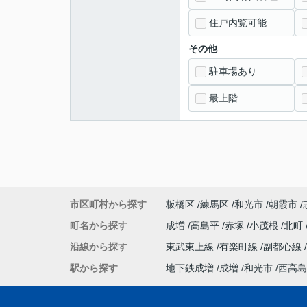
住戸内覧可能
その他
駐車場あり
最上階
市区町村から探す
板橋区
練馬区
和光市
朝霞市
町名から探す
成増
高島平
赤塚
小茂根
北町
沿線から探す
東武東上線
有楽町線
副都心線
駅から探す
地下鉄成増
成増
和光市
西高島