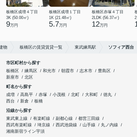
板橋区成増４丁目
板橋区成増１丁目
板橋区赤塚４丁目
3K (50.00㎡)
1K (21.48㎡)
2LDK (56.37㎡)
2
9
5.7
12
万円
万円
万円
建物
板橋区の賃貸賃貸一覧
東武練馬駅
ソフィア西台
市区町村から探す
板橋区
練馬区
和光市
朝霞市
志木市
豊島区
新座市
北区
町名から探す
成増
高島平
赤塚
小茂根
北町
大和町
徳丸
西台
新倉
板橋
沿線から探す
東武東上線
有楽町線
副都心線
都営三田線
西武有楽町線
埼京線
西武池袋線
山手線
丸ノ内線
湘南新宿ライン宇須