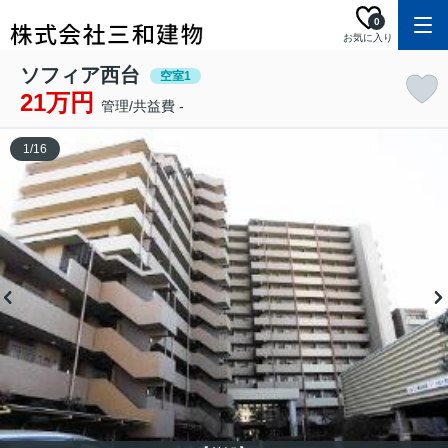
0
お気に入り
ソフィア西台
空室1
21万円
管理/共益費 -
1
/
16