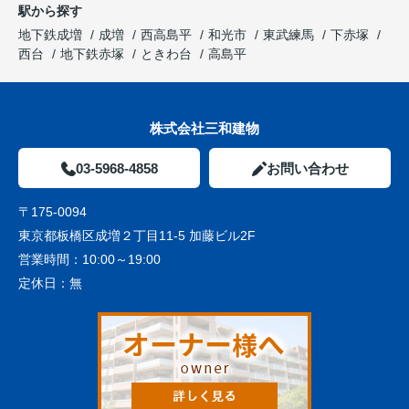
駅から探す
地下鉄成増
成増
西高島平
和光市
東武練馬
下赤塚
西台
地下鉄赤塚
ときわ台
高島平
株式会社三和建物
03-5968-4858
お問い合わせ
〒175-0094
東京都板橋区成増２丁目11-5 加藤ビル2F
営業時間：
10:00～19:00
定休日：
無