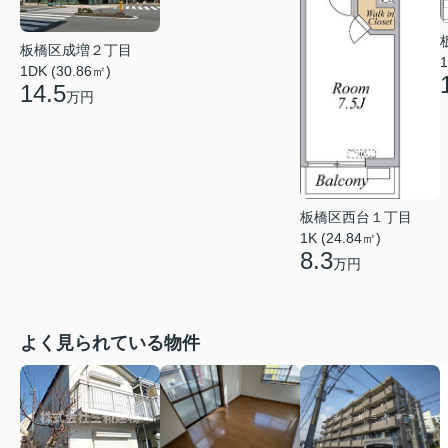
板橋区成増２丁目
1
1DK (30.86㎡)
14.5
万円
板橋区西台１丁目
1K (24.84㎡)
8.3
万円
よく見られている物件