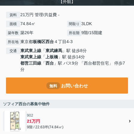
【外観】
21万円 管理/共益費 -
賃料
74.84㎡
3LDK
面積
間取り
築26年
9階/15階建
築年数
所在階
東京都
板橋区
西台
４丁目4-3
所在地
東武東上線
「
東武練馬
」駅 徒歩8分
交通
東武東上線
「
上板橋
」駅 徒歩14分
都営三田線
「
西台
」駅 バス9分 「西台都営住宅」 停歩7
分
お問い合わせ
無料
ソフィア西台の募集中物件
902
21万円
9階 / 22.63坪(74.84㎡)