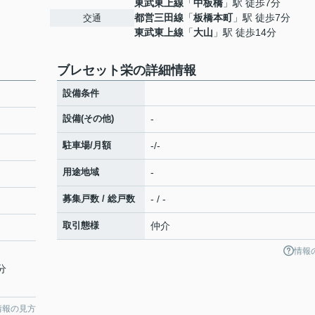
東武東上線
「
中板橋
」駅 徒歩7分
都営三田線
「
板橋本町
」駅 徒歩7分
交通
東武東上線
「
大山
」駅 徒歩14分
ブレセット栄の詳細情報
設備条件
設備(その他)
-
駐車場/月額
-/-
用途地域
-
募集戸数 / 総戸数
- / -
取引態様
仲介
情報
分
情報の見方