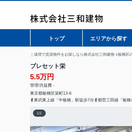
トップ
エリアから探す
｜成増で賃貸物件をお探しなら株式会社三和建物
板橋区
ブレセット栄
5.5万円
管理/共益費 -
東京都
板橋区
栄町
13-6
東武東上線「中板橋」駅徒歩7分
都営三田線「板橋
1
/
1