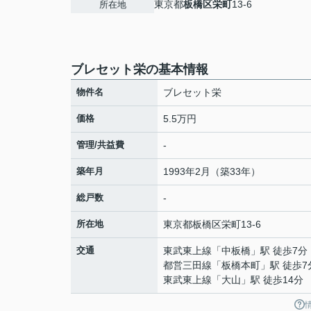
東京都
板橋区
栄町
13-6
所在地
ブレセット栄の基本情報
物件名
ブレセット栄
価格
5.5万円
管理/共益費
-
築年月
1993年2月（築33年）
総戸数
-
所在地
東京都
板橋区
栄町
13-6
交通
東武東上線
「
中板橋
」駅 徒歩7分
都営三田線
「
板橋本町
」駅 徒歩7
東武東上線
「
大山
」駅 徒歩14分