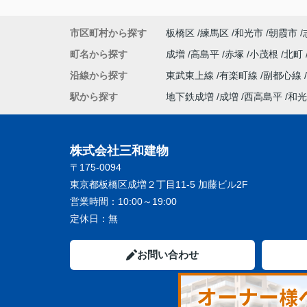
市区町村から探す
板橋区
練馬区
和光市
朝霞市
町名から探す
成増
高島平
赤塚
小茂根
北町
沿線から探す
東武東上線
有楽町線
副都心線
駅から探す
地下鉄成増
成増
西高島平
和光
株式会社三和建物
〒175-0094
東京都板橋区成増２丁目11-5 加藤ビル2F
営業時間：
10:00～19:00
定休日：
無
お問い合わせ