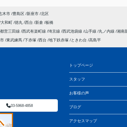
志木市
豊島区
新座市
北区
大和町
徳丸
西台
新倉
板橋
都営三田線
西武有楽町線
埼京線
西武池袋線
山手線
丸ノ内線
湘南
市
東武練馬
下赤塚
西台
地下鉄赤塚
ときわ台
高島平
トップページ
スタッフ
お客様の声
03-5968-4858
ブログ
アクセスマップ