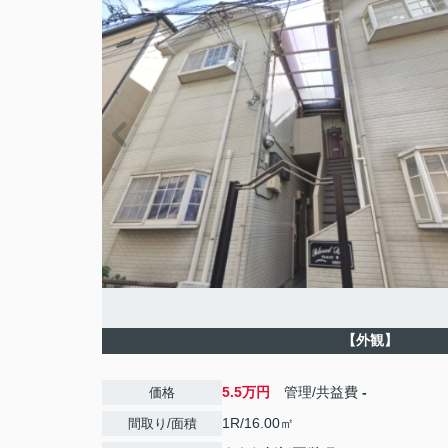
【外観】
5.5万円
管理/共益費
-
価格
1R/16.00㎡
間取り/面積