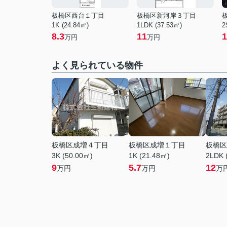
板橋区西台１丁目
板橋区新河岸３丁目
1K (24.84㎡)
1LDK (37.53㎡)
2
8.3
11
1
万円
万円
よく見られている物件
板橋区成増４丁目
板橋区成増１丁目
板橋区
3K (50.00㎡)
1K (21.48㎡)
2LDK 
9
5.7
12
万円
万円
万