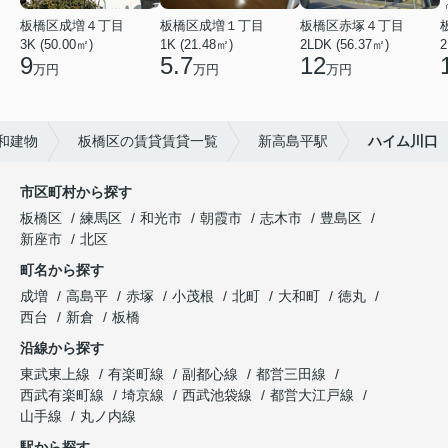
板橋区成増４丁目
板橋区成増１丁目
板橋区赤塚４丁目
3K (50.00㎡)
1K (21.48㎡)
2LDK (56.37㎡)
2
9
5.7
12
万円
万円
万円
和建物
板橋区の賃貸賃貸一覧
新高島平駅
ハイム川口
市区町村から探す
板橋区
練馬区
和光市
朝霞市
志木市
豊島区
新座市
北区
町名から探す
成増
高島平
赤塚
小茂根
北町
大和町
徳丸
西台
新倉
板橋
沿線から探す
東武東上線
有楽町線
副都心線
都営三田線
西武有楽町線
埼京線
西武池袋線
都営大江戸線
山手線
丸ノ内線
駅から探す