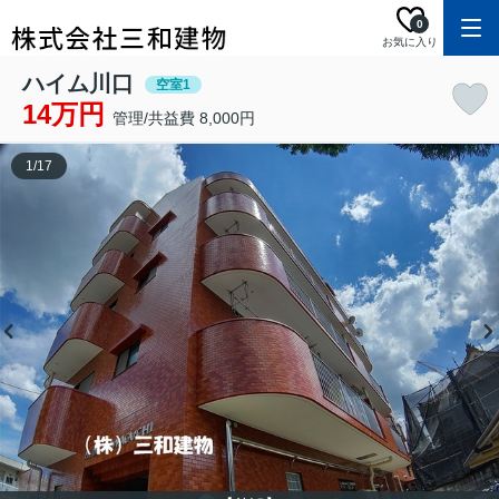
0
お気に入り
ハイム川口
空室1
14万円
管理/共益費 8,000円
1
/
17