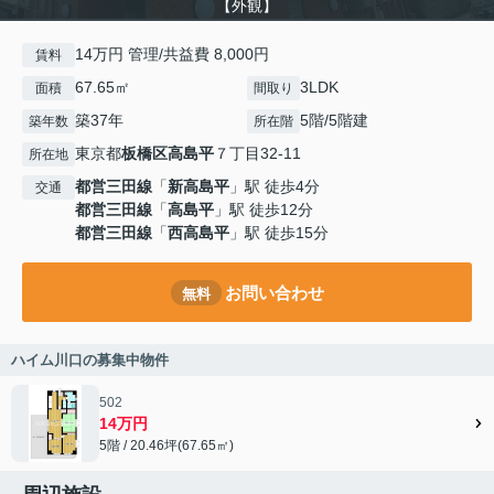
【外観】
14万円 管理/共益費 8,000円
賃料
67.65㎡
3LDK
面積
間取り
築37年
5階/5階建
築年数
所在階
東京都
板橋区
高島平
７丁目32-11
所在地
都営三田線
「
新高島平
」駅 徒歩4分
交通
都営三田線
「
高島平
」駅 徒歩12分
都営三田線
「
西高島平
」駅 徒歩15分
お問い合わせ
無料
ハイム川口の募集中物件
502
14万円
5階 / 20.46坪(67.65㎡)