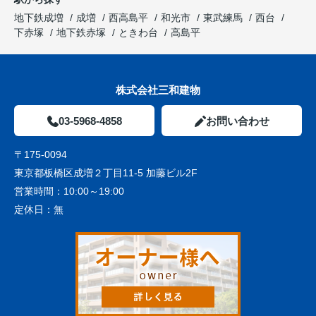
地下鉄成増
成増
西高島平
和光市
東武練馬
西台
下赤塚
地下鉄赤塚
ときわ台
高島平
株式会社三和建物
03-5968-4858
お問い合わせ
〒175-0094
東京都板橋区成増２丁目11-5 加藤ビル2F
営業時間：
10:00～19:00
定休日：
無