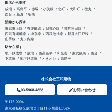
町名から探す
成増
高島平
赤塚
小茂根
北町
大和町
徳丸
西台
新倉
板橋
沿線から探す
東武東上線
有楽町線
副都心線
都営三田線
西武有楽町線
埼京線
西武池袋線
都営大江戸線
山手線
丸ノ内線
駅から探す
地下鉄成増
成増
西高島平
和光市
東武練馬
西台
下赤塚
地下鉄赤塚
ときわ台
高島平
株式会社三和建物
03-5968-4858
お問い合わせ
〒175-0094
東京都板橋区成増２丁目11-5 加藤ビル2F