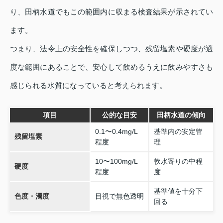
り、田柄水道でもこの範囲内に収まる検査結果が示されてい
ます。
つまり、法令上の安全性を確保しつつ、残留塩素や硬度が適
度な範囲にあることで、安心して飲めるうえに飲みやすさも
感じられる水質になっていると考えられます。
項目
公的な目安
田柄水道の傾向
0.1〜0.4mg/L
基準内の安定管
残留塩素
程度
理
10〜100mg/L
軟水寄りの中程
硬度
程度
度
基準値を十分下
色度・濁度
目視で無色透明
回る