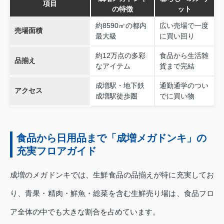
項目
の特徴
ット
約8590㎡の都内
広い売場で一度
売場面積
最大級
に買い回り
約12万点の多彩
食品から生活雑
品揃え
なアイテム
貨まで完結
成増駅・地下鉄
通勤通学のつい
アクセス
成増駅徒歩圏
でに買い物
食品から日用品まで「成増メガドンキ」の
充実フロアガイド
成増のメガドンキでは、生鮮食品の品揃えが特に充実してお
り、青果・精肉・鮮魚・総菜を含む生鮮売り場は、食品フロ
ア全体の中でも大きな割合を占めています。