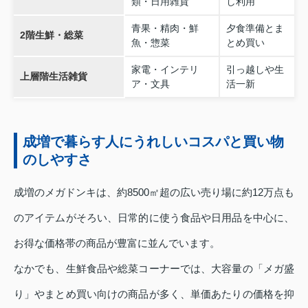
類・日用雑貨
し利用
青果・精肉・鮮
夕食準備とま
2階生鮮・総菜
魚・惣菜
とめ買い
家電・インテリ
引っ越しや生
上層階生活雑貨
ア・文具
活一新
成増で暮らす人にうれしいコスパと買い物
のしやすさ
成増のメガドンキは、約8500㎡超の広い売り場に約12万点も
のアイテムがそろい、日常的に使う食品や日用品を中心に、
お得な価格帯の商品が豊富に並んでいます。
なかでも、生鮮食品や総菜コーナーでは、大容量の「メガ盛
り」やまとめ買い向けの商品が多く、単価あたりの価格を抑