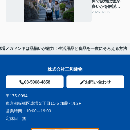
何で成増は坂が
多いかを解説！
地形と暮らしへ
2026.07.05
の影響を紹介
成増メガドンキは品揃いが魅力！生活用品と食品を一度にそろえる方法
株式会社三和建物
03-5968-4858
お問い合わせ
〒175-0094
東京都板橋区成増２丁目11-5 加藤ビル2F
営業時間：
10:00～19:00
定休日：
無