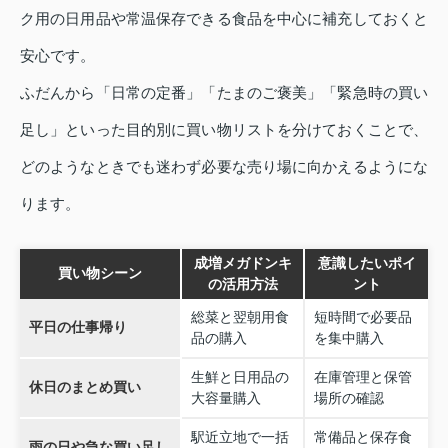
ク用の日用品や常温保存できる食品を中心に補充しておくと
安心です。
ふだんから「日常の定番」「たまのご褒美」「緊急時の買い
足し」といった目的別に買い物リストを分けておくことで、
どのようなときでも迷わず必要な売り場に向かえるようにな
ります。
成増メガドンキ
意識したいポイ
買い物シーン
の活用方法
ント
総菜と翌朝用食
短時間で必要品
平日の仕事帰り
品の購入
を集中購入
生鮮と日用品の
在庫管理と保管
休日のまとめ買い
大容量購入
場所の確認
駅近立地で一括
常備品と保存食
雨の日や急な買い足し