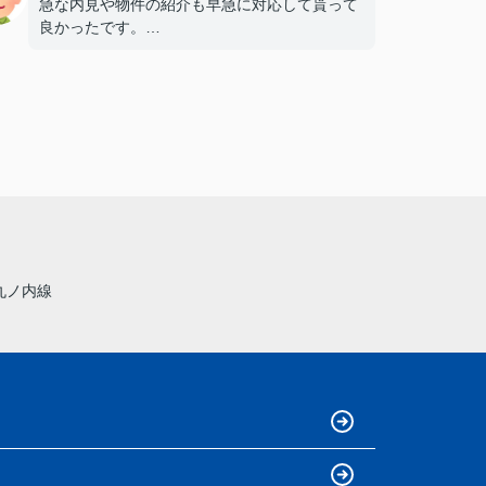
急な内見や物件の紹介も早急に対応して貰って
良かったです。
物件についても細かく色々アドバイスをしてく
ださり大変助かりました。
次回もぜひお願いしたい不動産屋さんです。
丸ノ内線