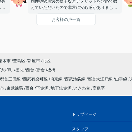
親身
物件や駅周辺の様子などデメリットを含めて教
し
えていただいたので非常に安心感がありまし
た。
お客様の声一覧
おす
最終的には別会社に決めましたが、終始一番印
く、
象が良かったのは三和建物さんです。
でし
次の機会ではぜひ契約までお世話になりたいと
思います。
仲介
の方
志木市
豊島区
新座市
北区
大和町
徳丸
西台
新倉
板橋
都営三田線
西武有楽町線
埼京線
西武池袋線
都営大江戸線
山手線
市
東武練馬
西台
下赤塚
地下鉄赤塚
ときわ台
高島平
トップページ
スタッフ