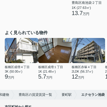
豊島区南池袋２丁目
1K (27.63㎡)
13.7
万円
よく見られている物件
板橋区成増４丁目
板橋区成増１丁目
板橋区赤塚４丁目
3K (50.00㎡)
1K (21.48㎡)
2LDK (56.37㎡)
2
9
5.7
12
万円
万円
万円
和建物
豊島区の賃貸賃貸一覧
要町駅
エクセラン池袋
市区町村から探す