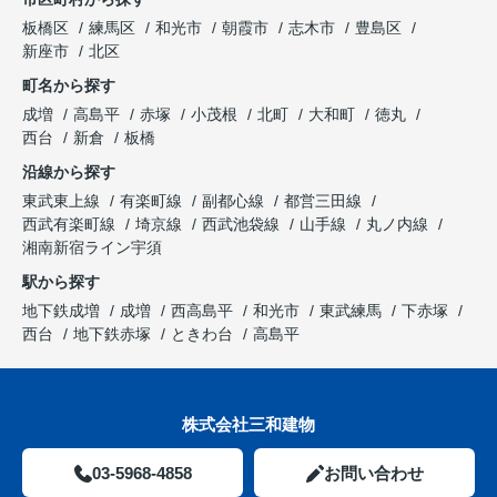
板橋区
練馬区
和光市
朝霞市
志木市
豊島区
新座市
北区
町名から探す
成増
高島平
赤塚
小茂根
北町
大和町
徳丸
西台
新倉
板橋
沿線から探す
東武東上線
有楽町線
副都心線
都営三田線
西武有楽町線
埼京線
西武池袋線
山手線
丸ノ内線
湘南新宿ライン宇須
駅から探す
地下鉄成増
成増
西高島平
和光市
東武練馬
下赤塚
西台
地下鉄赤塚
ときわ台
高島平
株式会社三和建物
03-5968-4858
お問い合わせ