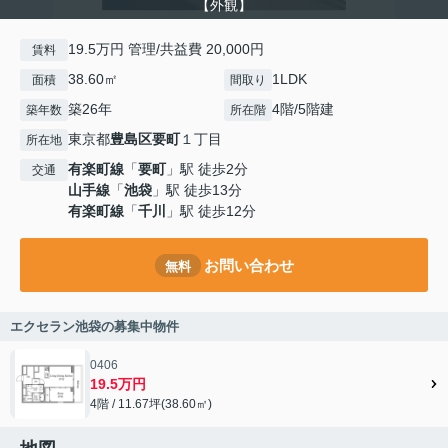
【外観】
19.5万円 管理/共益費 20,000円
賃料
38.60㎡
1LDK
面積
間取り
築26年
4階/5階建
築年数
所在階
東京都
豊島区
要町
１丁目
所在地
有楽町線
「
要町
」駅 徒歩2分
交通
山手線
「
池袋
」駅 徒歩13分
有楽町線
「
千川
」駅 徒歩12分
お問い合わせ
無料
エクセラン池袋の募集中物件
0406
19.5万円
4階 / 11.67坪(38.60㎡)