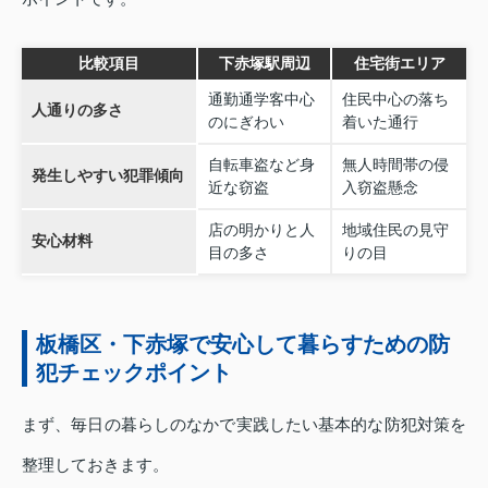
比較項目
下赤塚駅周辺
住宅街エリア
通勤通学客中心
住民中心の落ち
人通りの多さ
のにぎわい
着いた通行
自転車盗など身
無人時間帯の侵
発生しやすい犯罪傾向
近な窃盗
入窃盗懸念
店の明かりと人
地域住民の見守
安心材料
目の多さ
りの目
板橋区・下赤塚で安心して暮らすための防
犯チェックポイント
まず、毎日の暮らしのなかで実践したい基本的な防犯対策を
整理しておきます。