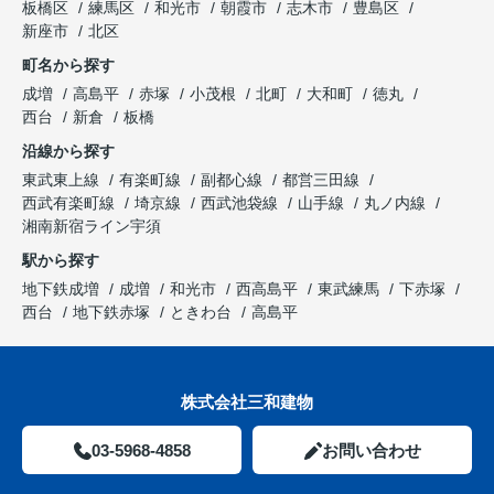
板橋区
練馬区
和光市
朝霞市
志木市
豊島区
新座市
北区
町名から探す
成増
高島平
赤塚
小茂根
北町
大和町
徳丸
西台
新倉
板橋
沿線から探す
東武東上線
有楽町線
副都心線
都営三田線
西武有楽町線
埼京線
西武池袋線
山手線
丸ノ内線
湘南新宿ライン宇須
駅から探す
地下鉄成増
成増
和光市
西高島平
東武練馬
下赤塚
西台
地下鉄赤塚
ときわ台
高島平
株式会社三和建物
03-5968-4858
お問い合わせ