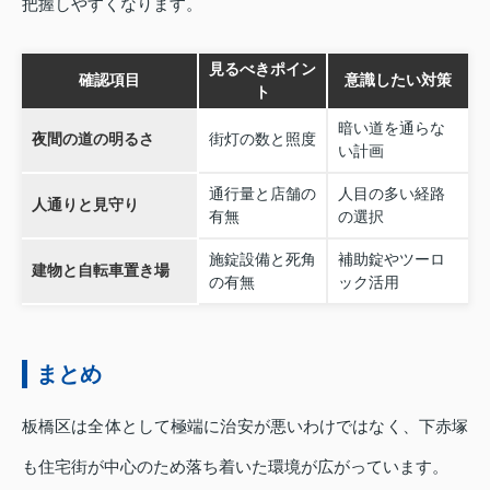
把握しやすくなります。
見るべきポイン
確認項目
意識したい対策
ト
暗い道を通らな
夜間の道の明るさ
街灯の数と照度
い計画
通行量と店舗の
人目の多い経路
人通りと見守り
有無
の選択
施錠設備と死角
補助錠やツーロ
建物と自転車置き場
の有無
ック活用
まとめ
板橋区は全体として極端に治安が悪いわけではなく、下赤塚
も住宅街が中心のため落ち着いた環境が広がっています。