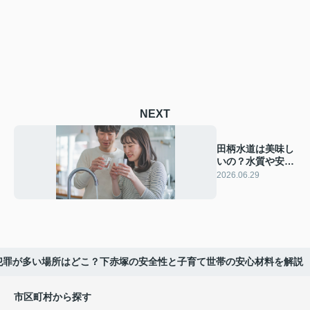
NEXT
田柄水道は美味し
いの？水質や安全
性と暮らしへの影
2026.06.29
響を解説
犯罪が多い場所はどこ？下赤塚の安全性と子育て世帯の安心材料を解説
市区町村から探す