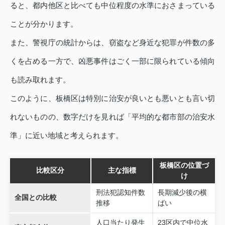
ると、都内他区と比べても中位程度の水準におさまっている
ことが分かります。
また、警視庁の統計からは、窃盗など身近な犯罪が件数の多
くを占める一方で、凶悪事件はごく一部に限られている傾向
も読み取れます。
このように、板橋区は特別に治安が良いとも悪いとも言い切
れないものの、数字だけを見れば「平均的な都市部の治安水
準」に近い地域と考えられます。
板橋区の位置づ
比較区分
主な指標
け
刑法犯認知件数
長期減少後の横
全国との比較
推移
ばい
人口当たり発生
23区内で中位水