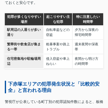
ておくと安心です。
犯罪が多くなりやすい
起こりやすい主
特に注意したい
場所
な犯罪
時間帯
駅周辺の人通りが多い
自転車盗などの
夕方から深夜の
通り
窃盗
帰宅時間帯
繁華街や飲食店が集ま
粗暴事案や路上
週末夜間や深夜
る一帯
トラブル
帯
住宅密集地や駐輪場周
侵入窃盗や車上
夜間から明け方
辺
ねらい
の時間帯
下赤塚エリアの犯罪発生状況と「比較的安
全」と言われる理由
警視庁が公表している町丁別の犯罪認知件数によると、板橋