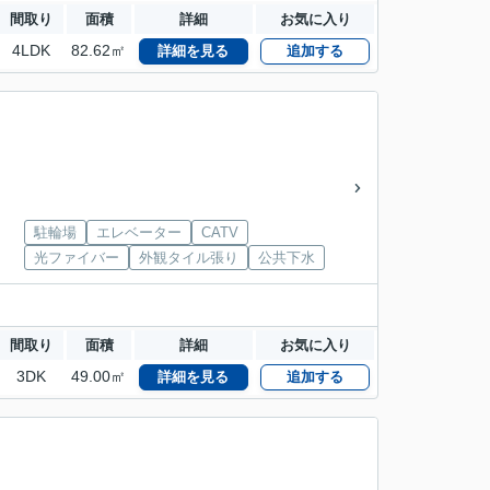
間取り
面積
詳細
お気に入り
4LDK
82.62㎡
詳細を見る
追加する
駐輪場
エレベーター
CATV
光ファイバー
外観タイル張り
公共下水
間取り
面積
詳細
お気に入り
3DK
49.00㎡
詳細を見る
追加する