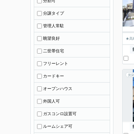
分割可
分譲タイプ
管理人常駐
眺望良好
★高
二世帯住宅
フリーレント
賃貸
カードキー
オープンハウス
外国人可
ガスコンロ設置可
ルームシェア可