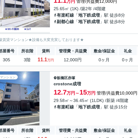
11.1
万円
管理/共益費12,000円
25.65㎡ (1K) /築2年 /4階建
有楽町線
「
地下鉄成増
」駅 徒歩8分
副都心線
「
地下鉄成増
」駅 徒歩8分
級賃貸マンション★設備も大変充実しております★
部屋番号
所在階
賃料
管理費・共益費
敷金/保証金
礼金
11.1
305
3階
12,000円
0ヶ月
0ヶ月
万円
マンション
板橋区
赤塚
crostone成増
12.7
15
万円～
万円
管理/共益費10,000円
29.58㎡～36.45㎡ (1LDK) /新築 /4階建
有楽町線
「
地下鉄成増
」駅 徒歩15分
部屋番号
所在階
賃料
管理費・共益費
敷金/保証金
礼金