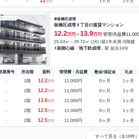
22
-
-
-
1ヶ月
1ヶ月
万円
マンション
板橋区
成増
板橋区成増４丁目の賃貸マンション
12.2
13.9
万円～
万円
管理/共益費11,00
25.63㎡～29.72㎡ (1K) /築1年未満 /5階建
副都心線
「
地下鉄成増
」駅 徒歩14分
部屋番号
所在階
賃料
管理費・共益費
敷金/保証金
礼金
12.2
-
1階
11,000円
0ヶ月
1ヶ月
万円
12.2
-
1階
11,000円
0ヶ月
1ヶ月
万円
13.6
-
1階
11,000円
0ヶ月
1ヶ月
万円
12.5
-
2階
11,000円
0ヶ月
1ヶ月
万円
12.5
-
2階
11,000円
0ヶ月
1ヶ月
万円
すべて見る（全18件