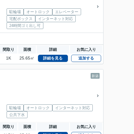
駐輪場
オートロック
エレベーター
宅配ボックス
インターネット対応
24時間ゴミ出し可
間取り
面積
詳細
お気に入り
1K
25.65㎡
詳細を見る
追加する
新築
駐輪場
オートロック
インターネット対応
公共下水
間取り
面積
詳細
お気に入り