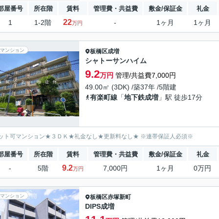
部屋番号
所在階
賃料
管理費・共益費
敷金/保証金
礼金
22
1
1-2階
-
1ヶ月
1ヶ月
万円
マンション
板橋区
成増
シャトーサンハイム
9.2
万円
管理/共益費7,000円
49.00㎡ (3DK) /築37年 /5階建
有楽町線
「
地下鉄成増
」駅 徒歩17分
ット可マンション★３ＤＫ★礼金なし★更新料なし★ ※連帯保証人必須※
部屋番号
所在階
賃料
管理費・共益費
敷金/保証金
礼金
9.2
-
5階
7,000円
1ヶ月
0万円
万円
マンション
板橋区
赤塚新町
DIPS成増