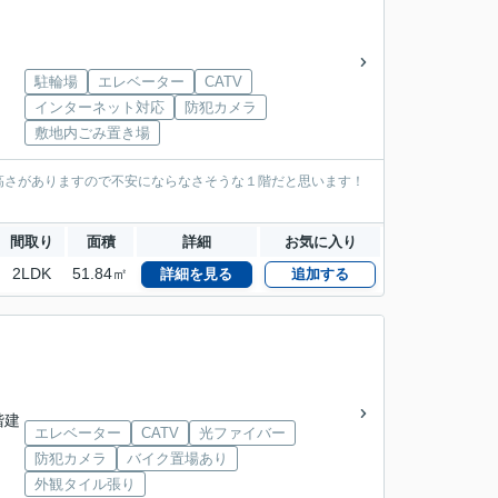
駐輪場
エレベーター
CATV
インターネット対応
防犯カメラ
敷地内ごみ置き場
高さがありますので不安にならなさそうな１階だと思います！
間取り
面積
詳細
お気に入り
2LDK
51.84㎡
詳細を見る
追加する
5階建
エレベーター
CATV
光ファイバー
防犯カメラ
バイク置場あり
外観タイル張り