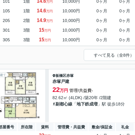
14.6
101
1階
10,000円
0ヶ月
0ヶ月
万円
14.6
105
1階
10,000円
0ヶ月
0ヶ月
万円
14.9
205
2階
10,000円
0ヶ月
0ヶ月
万円
15
301
3階
10,000円
0ヶ月
0ヶ月
万円
15
305
3階
10,000円
0ヶ月
0ヶ月
万円
すべて見る（全8件）
建て
板橋区
赤塚
赤塚戸建
22
万円
管理/共益費-
82.62㎡ (4LDK) /築20年 /2階建
副都心線
「
地下鉄成増
」駅 徒歩18分
部屋番号
所在階
賃料
管理費・共益費
敷金/保証金
礼金