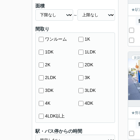
面積
★駅
～
間取り
ワンルーム
1K
1DK
1LDK
賃貸
2K
2DK
2LDK
3K
3DK
3LDK
4K
4DK
★弊
4LDK以上
駅・バス停からの時間