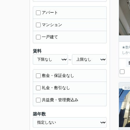
アパート
マンション
一戸建て
★数
賃料
しか
～
敷金・保証金なし
礼金・敷引なし
賃貸
共益費・管理費込み
築年数