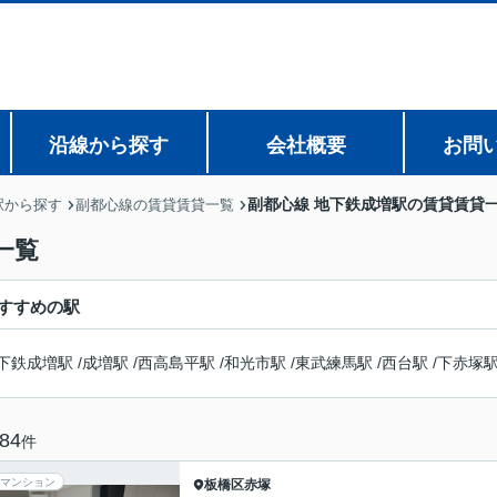
沿線から探す
会社概要
お問
副都心線 地下鉄成増駅の賃貸賃貸
駅から探す
副都心線の賃貸賃貸一覧
一覧
すすめの駅
下鉄成増駅
/
成増駅
/
西高島平駅
/
和光市駅
/
東武練馬駅
/
西台駅
/
下赤塚
84
件
マンション
板橋区
赤塚