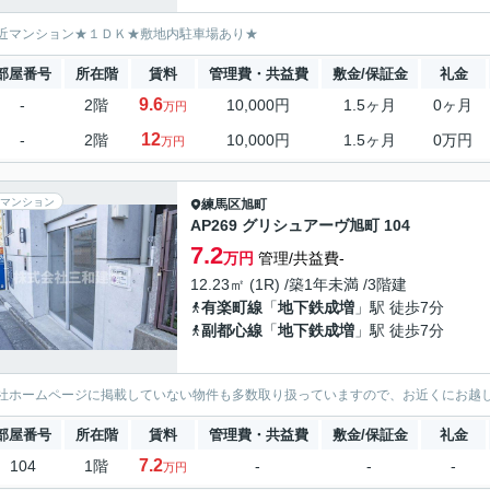
近マンション★１ＤＫ★敷地内駐車場あり★
部屋番号
所在階
賃料
管理費・共益費
敷金/保証金
礼金
9.6
-
2階
10,000円
1.5ヶ月
0ヶ月
万円
12
-
2階
10,000円
1.5ヶ月
0万円
万円
マンション
練馬区
旭町
AP269 グリシュアーヴ旭町 104
7.2
万円
管理/共益費-
12.23㎡ (1R) /築1年未満 /3階建
有楽町線
「
地下鉄成増
」駅 徒歩7分
副都心線
「
地下鉄成増
」駅 徒歩7分
社ホームページに掲載していない物件も多数取り扱っていますので、お近くにお越
部屋番号
所在階
賃料
管理費・共益費
敷金/保証金
礼金
7.2
104
1階
-
-
-
万円