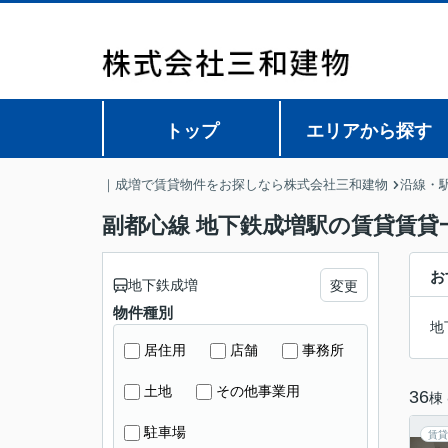
トップ
エリアから探す
｜成増で賃貸物件をお探しなら株式会社三和建物
沿線・
副都心線 地下鉄成増駅の賃貸賃貸
お
地下鉄成増
変更
物件種別
地
居住用
店舗
事務所
土地
その他事業用
36
棟
駐車場
賃貸