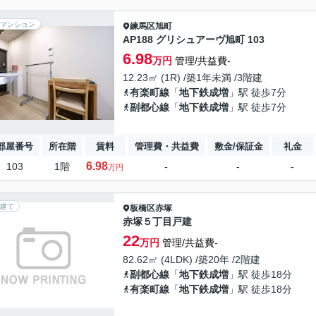
マンション
練馬区
旭町
AP188 グリシュアーヴ旭町 103
6.98
万円
管理/共益費-
12.23㎡ (1R) /築1年未満 /3階建
有楽町線
「
地下鉄成増
」駅 徒歩7分
副都心線
「
地下鉄成増
」駅 徒歩7分
部屋番号
所在階
賃料
管理費・共益費
敷金/保証金
礼金
6.98
103
1階
-
-
-
万円
建て
板橋区
赤塚
赤塚５丁目戸建
22
万円
管理/共益費-
82.62㎡ (4LDK) /築20年 /2階建
副都心線
「
地下鉄成増
」駅 徒歩18分
有楽町線
「
地下鉄成増
」駅 徒歩18分