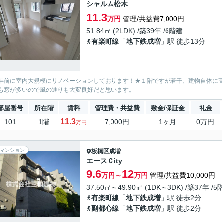
シャルム松木
11.3
万円
管理/共益費7,000円
51.84㎡ (2LDK) /築39年 /6階建
有楽町線
「
地下鉄成増
」駅 徒歩13分
年前に室内大規模にリノベーションしております！★１階ですが若干、建物自体に
も窓が多いので風の通りも大変良好だと思います。
部屋番号
所在階
賃料
管理費・共益費
敷金/保証金
礼金
11.3
101
1階
7,000円
1ヶ月
0万円
万円
マンション
板橋区
成増
エースＣity
9.6
12
万円～
万円
管理/共益費10,000円
37.50㎡～49.90㎡ (1DK～3DK) /築37年 /
有楽町線
「
地下鉄成増
」駅 徒歩2分
副都心線
「
地下鉄成増
」駅 徒歩2分