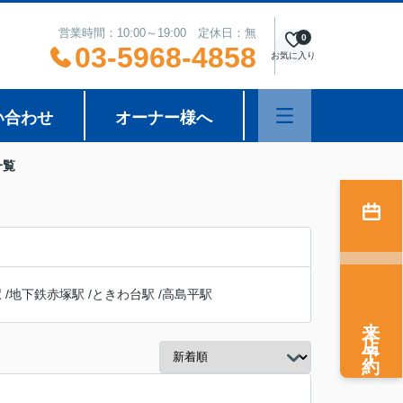
営業時間：10:00～19:00 定休日：無
0
03-5968-4858
お気に入り
い合わせ
オーナー様へ
一覧
駅
/
地下鉄赤塚駅
/
ときわ台駅
/
高島平駅
来店予約