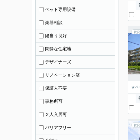
ペット専用設備
楽器相談
賃貸
陽当り良好
閑静な住宅地
デザイナーズ
リノベーション済
★ペ
保証人不要
事務所可
２人入居可
賃貸
バリアフリー