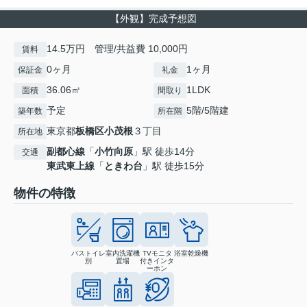
【外観】完成予想図
14.5万円 管理/共益費 10,000円
賃料
0ヶ月
1ヶ月
保証金
礼金
36.06㎡
1LDK
面積
間取り
予定
5階/5階建
築年数
所在階
東京都
板橋区
小茂根
３丁目
所在地
副都心線
「
小竹向原
」駅 徒歩14分
交通
東武東上線
「
ときわ台
」駅 徒歩15分
物件の特徴
バストイレ
室内洗濯機
TVモニタ
浴室乾燥機
別
置場
付きインタ
ーホン