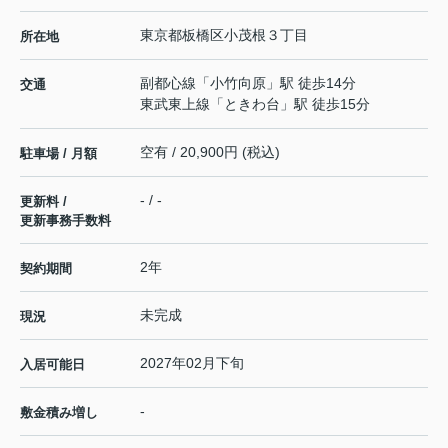
東京都
板橋区
小茂根
３丁目
所在地
副都心線
「
小竹向原
」駅 徒歩14分
交通
東武東上線
「
ときわ台
」駅 徒歩15分
空有 / 20,900円 (税込)
駐車場 / 月額
- / -
更新料 /
更新事務手数料
2年
契約期間
未完成
現況
2027年02月下旬
入居可能日
-
敷金積み増し