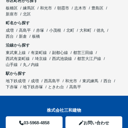
市区町村から探す
板橋区
練馬区
和光市
朝霞市
志木市
豊島区
新座市
北区
町名から探す
成増
高島平
赤塚
小茂根
北町
大和町
徳丸
西台
新倉
板橋
沿線から探す
東武東上線
有楽町線
副都心線
都営三田線
西武有楽町線
埼京線
西武池袋線
都営大江戸線
山手線
丸ノ内線
駅から探す
地下鉄成増
成増
西高島平
和光市
東武練馬
西台
下赤塚
地下鉄赤塚
ときわ台
高島平
株式会社三和建物
03-5968-4858
お問い合わせ