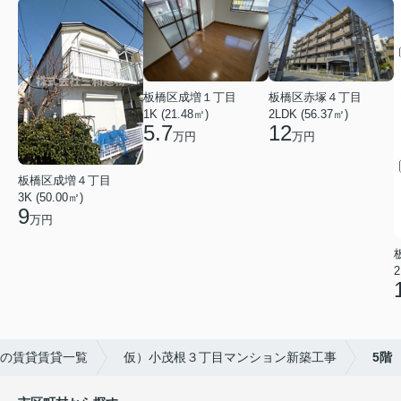
板橋区成増１丁目
板橋区赤塚４丁目
1K (21.48㎡)
2LDK (56.37㎡)
5.7
12
万円
万円
板橋区成増４丁目
3K (50.00㎡)
9
万円
2
の賃貸賃貸一覧
仮）小茂根３丁目マンション新築工事
5階