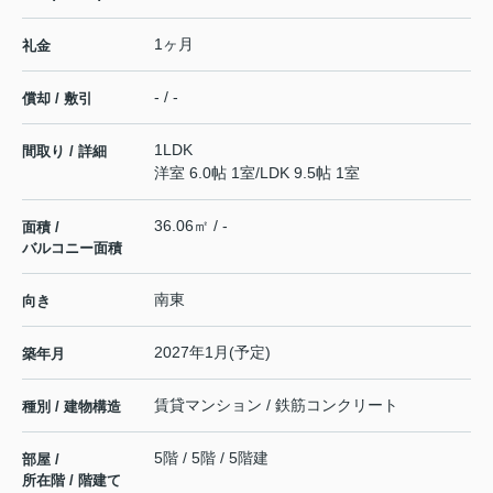
1ヶ月
礼金
- / -
償却 / 敷引
1LDK
間取り / 詳細
洋室 6.0帖 1室
/
LDK 9.5帖 1室
36.06㎡ / -
面積 /
バルコニー面積
南東
向き
2027年1月(予定)
築年月
賃貸マンション / 鉄筋コンクリート
種別 / 建物構造
5階 / 5階 / 5階建
部屋 /
所在階 / 階建て