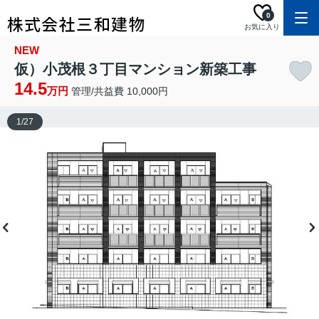
0
お気に入り
NEW
仮）小茂根３丁目マンション新築工事
14.5
万円
管理/共益費 10,000円
1
/
27