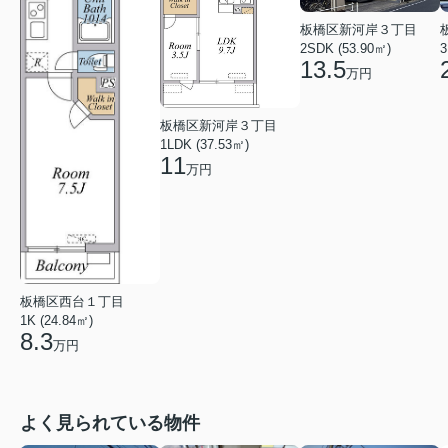
板橋区新河岸３丁目
2SDK (53.90㎡)
3
13.5
万円
板橋区新河岸３丁目
1LDK (37.53㎡)
11
万円
板橋区西台１丁目
1K (24.84㎡)
8.3
万円
よく見られている物件