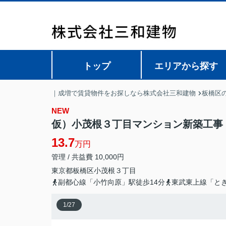
トップ
エリアから探す
｜成増で賃貸物件をお探しなら株式会社三和建物
板橋区
NEW
仮）小茂根３丁目マンション新築工事
13.7
万円
管理 / 共益費 10,000円
東京都
板橋区
小茂根
３丁目
副都心線「小竹向原」駅徒歩14分
東武東上線「とき
1
/
27