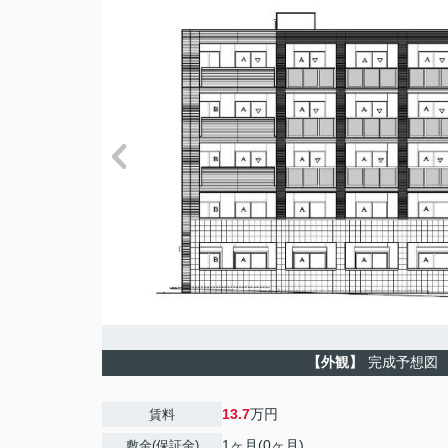
【外観】
完成予想図
13.7
万円
賃料
1ヶ月(0ヶ月)
敷金(保証金)