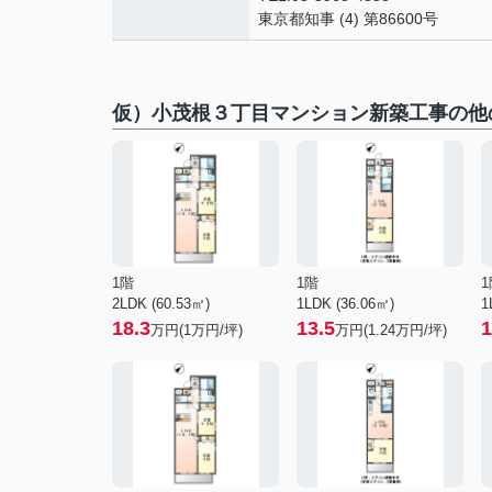
東京都知事 (4) 第86600号
仮）小茂根３丁目マンション新築工事の他
1階
1階
1
2LDK (60.53㎡)
1LDK (36.06㎡)
1
18.3
13.5
1
万円(
1
万円/坪)
万円(
1.24
万円/坪)