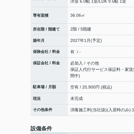
洋室 6.0帖 1室
/
LDK 9.5帖 1室
36.06㎡
専有面積
2階 / 5階建
所在階 / 階建て
2027年1月(予定)
築年月
保険会社 / 料金
有 / -
保証会社 / 料金
必加入 / その他
保証人代行サービス保証料・家賃集金
間中)
駐車場 / 月額
空有 / 20,900円 (税込)
未完成
現況
その他条件
消毒施工料(当社扱)(入居時のみ):1
設備条件