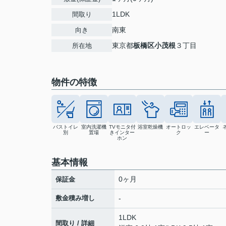
1LDK
間取り
南東
向き
東京都
板橋区
小茂根
３丁目
所在地
物件の特徴
バストイレ
室内洗濯機
TVモニタ付
浴室乾燥機
オートロッ
エレベータ
別
置場
きインター
ク
ー
ホン
基本情報
0ヶ月
保証金
敷金積み増し
-
1LDK
間取り / 詳細