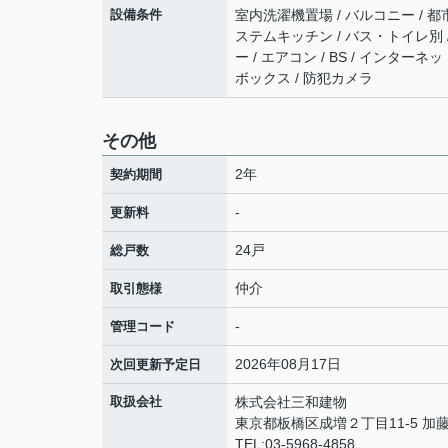
設備条件
室内洗濯機置場 / バルコニー / 都
ステムキッチン / バス・トイレ別 /
ー / エアコン / BS / インター
ボックス / 防犯カメラ
その他
2年
契約期間
-
更新料
24戸
総戸数
仲介
取引態様
-
管理コード
2026年08月17日
次回更新予定日
取扱会社
株式会社三和建物
東京都板橋区成増２丁目11-5 加藤
TEL:03-5968-4858