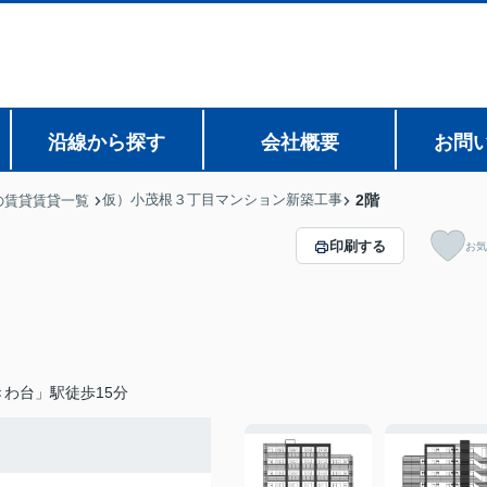
沿線から探す
会社概要
お問
仮）小茂根３丁目マンション新築工事
2階
の賃貸賃貸一覧
印刷する
お気
わ台」駅徒歩15分