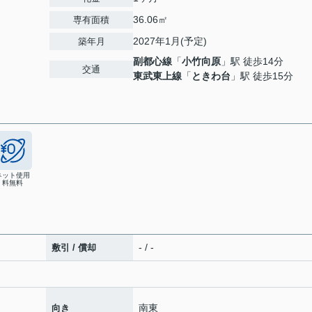
36.06㎡
専有面積
2027年1月(予定)
築年月
副都心線
「
小竹向原
」駅 徒歩14分
交通
東武東上線
「
ときわ台
」駅 徒歩15分
ネット使用
料無料
- / -
敷引 / 償却
南東
向き