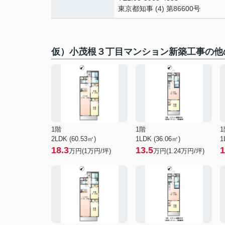
東京都知事 (4) 第86600号
仮）小茂根３丁目マンション新築工事の他
1階
1階
1
2LDK (60.53㎡)
1LDK (36.06㎡)
1
18.3
13.5
1
万円(
1
万円/坪)
万円(
1.24
万円/坪)