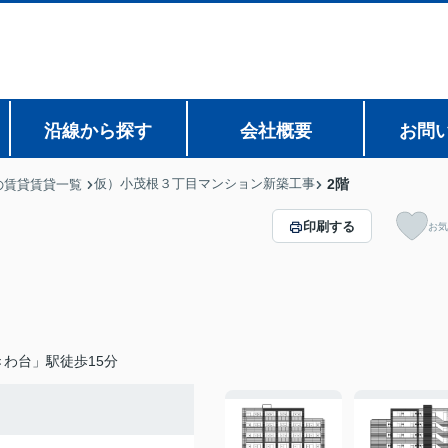
沿線から探す
会社概要
お問
仮）小茂根３丁目マンション新築工事
2階
の賃貸賃貸一覧
印刷する
お気
わ台」駅徒歩15分