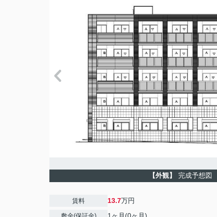
【外観】
完成予想図
13.7
万円
賃料
1ヶ月(0ヶ月)
敷金(保証金)