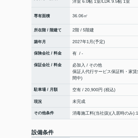
洋室 6.0帖 1室
/
LDK 9.5帖 1室
36.06㎡
専有面積
2階 / 5階建
所在階 / 階建て
2027年1月(予定)
築年月
保険会社 / 料金
有 / -
保証会社 / 料金
必加入 / その他
保証人代行サービス保証料・家賃集金
間中)
駐車場 / 月額
空有 / 20,900円 (税込)
未完成
現況
その他条件
消毒施工料(当社扱)(入居時のみ):1
設備条件