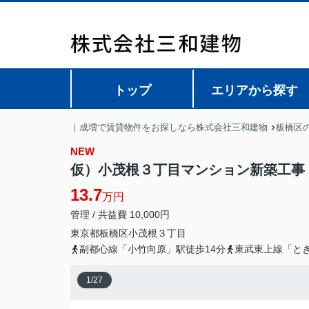
トップ
エリアから探す
｜成増で賃貸物件をお探しなら株式会社三和建物
板橋区
NEW
仮）小茂根３丁目マンション新築工事
13.7
万円
管理 / 共益費 10,000円
東京都
板橋区
小茂根
３丁目
副都心線「小竹向原」駅徒歩14分
東武東上線「とき
1
/
27