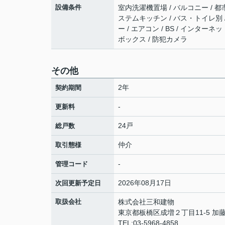
設備条件
室内洗濯機置場 / バルコニー / 都
ステムキッチン / バス・トイレ別 /
ー / エアコン / BS / インター
ボックス / 防犯カメラ
その他
2年
契約期間
-
更新料
24戸
総戸数
仲介
取引態様
-
管理コード
2026年08月17日
次回更新予定日
取扱会社
株式会社三和建物
東京都板橋区成増２丁目11-5 加藤
TEL:03-5968-4858