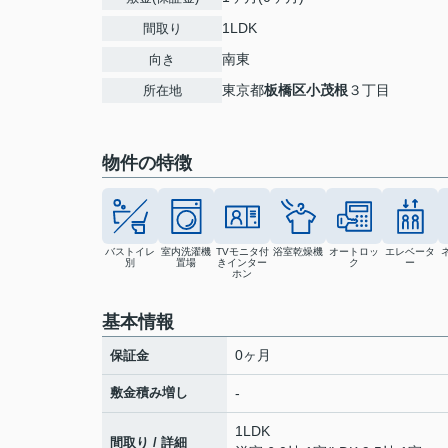
1LDK
間取り
南東
向き
東京都
板橋区
小茂根
３丁目
所在地
物件の特徴
バストイレ
室内洗濯機
TVモニタ付
浴室乾燥機
オートロッ
エレベータ
別
置場
きインター
ク
ー
ホン
基本情報
0ヶ月
保証金
敷金積み増し
-
1LDK
間取り / 詳細