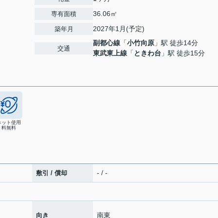
36.06㎡
専有面積
2027年1月(予定)
築年月
副都心線
「
小竹向原
」駅 徒歩14分
交通
東武東上線
「
ときわ台
」駅 徒歩15分
ネット使用
料無料
- / -
敷引 / 償却
南東
向き