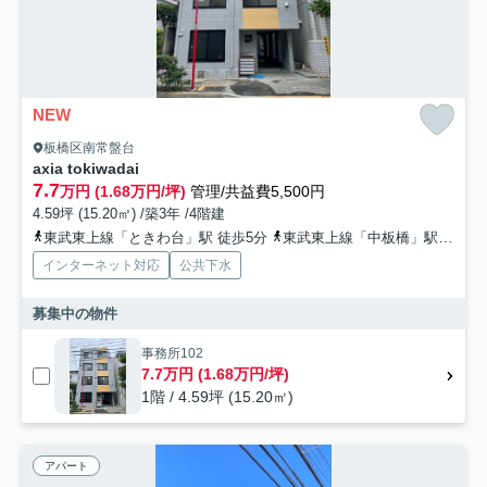
NEW
板橋区南常盤台
axia tokiwadai
7.7
万円 (1.68万円/坪)
管理/共益費5,500円
4.59坪 (15.20㎡) /築3年 /4階建
東武東上線「ときわ台」駅 徒歩5分
東武東上線「中板橋」駅 徒歩14分
インターネット対応
公共下水
募集中の物件
事務所102
7.7万円 (1.68万円/坪)
1階 / 4.59坪 (15.20㎡)
アパート