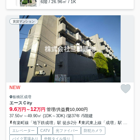
6階 / 26.96㎡ / 1K
賃貸マンション
NEW
板橋区成増
エースＣity
9.6
12
万円～
万円
管理/共益費10,000円
37.50㎡～49.90㎡ (1DK～3DK) /築37年 /5階建
有楽町線「地下鉄成増」駅 徒歩2分
東武東上線「成増」駅 徒歩3分
エレベーター
CATV
光ファイバー
防犯カメラ
バイク置場あり
外観タイル張り