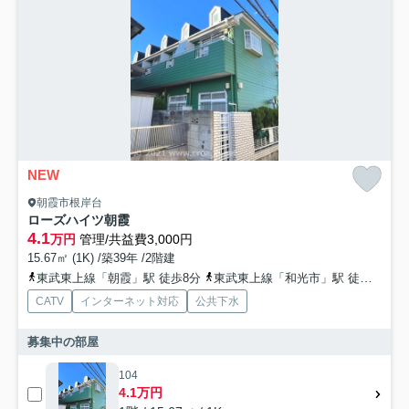
NEW
朝霞市根岸台
ローズハイツ朝霞
4.1
万円
管理/共益費3,000円
15.67㎡ (1K) /築39年 /2階建
東武東上線「朝霞」駅 徒歩8分
東武東上線「和光市」駅 徒歩21分
CATV
インターネット対応
公共下水
募集中の部屋
104
4.1万円