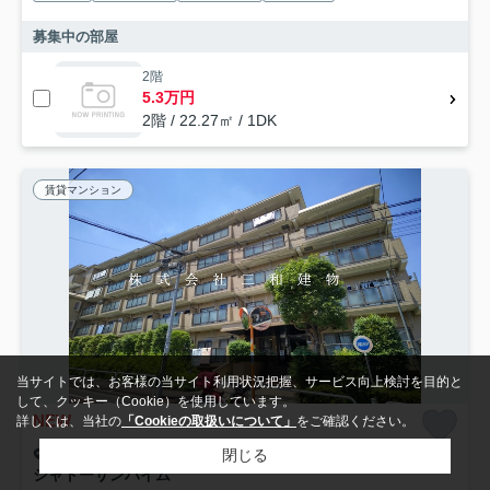
募集中の部屋
2階
5.3万円
2階 / 22.27㎡ / 1DK
賃貸マンション
当サイトでは、お客様の当サイト利用状況把握、サービス向上検討を目的と
して、クッキー（Cookie）を使用しています。
NEW
詳しくは、当社の
「Cookieの取扱いについて」
をご確認ください。
板橋区成増
閉じる
シャトーサンハイム