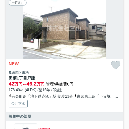
一戸建て
NEW
練馬区田柄
田柄1丁目戸建
42
46.2
万円～
万円
管理/共益費0円
178.49㎡ (4LDK) /築15年 /2階建
有楽町線「地下鉄赤塚」駅 徒歩13分
東武東上線「下赤塚」駅 徒歩15分
公共下水
募集中の部屋