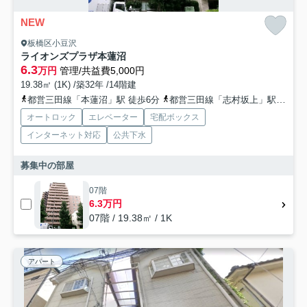
NEW
板橋区小豆沢
ライオンズプラザ本蓮沼
6.3
万円
管理/共益費5,000円
19.38㎡ (1K) /築32年 /14階建
都営三田線「本蓮沼」駅 徒歩6分
都営三田線「志村坂上」駅 徒歩7分
オートロック
エレベーター
宅配ボックス
インターネット対応
公共下水
募集中の部屋
07階
6.3万円
07階 / 19.38㎡ / 1K
アパート