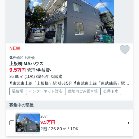
NEW
板橋区上板橋
上板橋IMAハウス
9.5
万円
管理/共益費-
26.80㎡ (1DK) /築46年 /3階建
東武東上線「上板橋」駅 徒歩5分
東武東上線「東武練馬」駅 徒歩15分
駐輪場
インターネット対応
敷地内ごみ置き場
公共下水
募集中の部屋
207
9.5万円
2階 / 26.80㎡ / 1DK