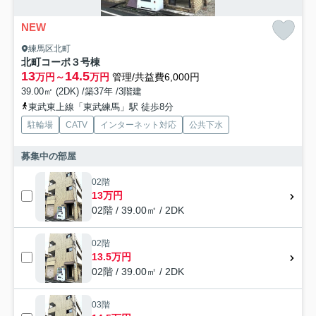
NEW
練馬区北町
北町コーポ３号棟
13
14.5
万円～
万円
管理/共益費6,000円
39.00㎡ (2DK) /築37年 /3階建
東武東上線「東武練馬」駅 徒歩8分
駐輪場
CATV
インターネット対応
公共下水
募集中の部屋
02階
13万円
02階 / 39.00㎡ / 2DK
02階
13.5万円
02階 / 39.00㎡ / 2DK
03階