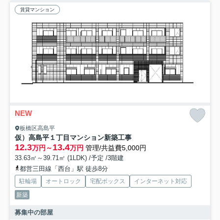
賃貸マンション
NEW
板橋区高島平
仮）高島平１丁目マンション新築工事
12.3
13.4
万円～
万円
管理/共益費5,000円
33.63㎡～39.71㎡ (1LDK) /予定 /3階建
都営三田線「西台」駅 徒歩8分
駐輪場
オートロック
宅配ボックス
インターネット対応
新築
募集中の部屋