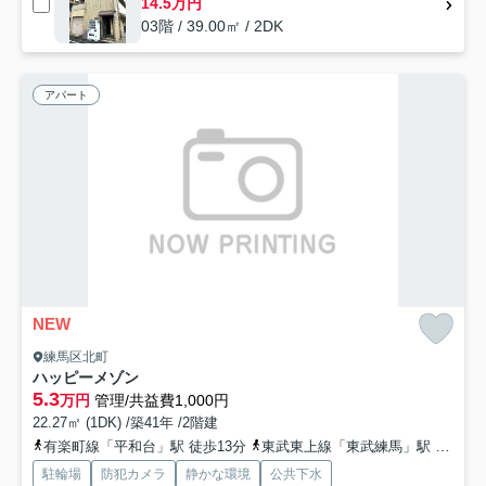
14.5万円
03階 / 39.00㎡ / 2DK
アパート
NEW
練馬区北町
ハッピーメゾン
5.3
万円
管理/共益費1,000円
22.27㎡ (1DK) /築41年 /2階建
有楽町線「平和台」駅 徒歩13分
東武東上線「東武練馬」駅 徒歩13分
駐輪場
防犯カメラ
静かな環境
公共下水