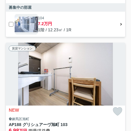
募集中の部屋
104
7.2万円
1階 / 12.23㎡ / 1R
賃貸マンション
NEW
練馬区旭町
AP188 グリシュアーヴ旭町 103
6.98
万円
管理/共益費-