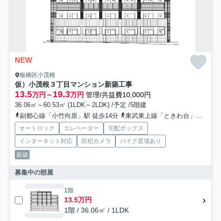
NEW
板橋区小茂根
仮）小茂根３丁目マンション新築工事
13.5
19.3
万円～
万円
管理/共益費10,000円
36.06㎡～60.53㎡ (1LDK～2LDK) /予定 /5階建
副都心線「小竹向原」駅 徒歩14分
東武東上線「ときわ台」駅 徒歩15分
オートロック
エレベーター
宅配ボックス
インターネット対応
防犯カメラ
バイク置場あり
新築
募集中の部屋
1階
13.5万円
1階 / 36.06㎡ / 1LDK