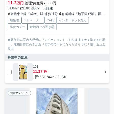
11.3
万円
管理/共益費7,000円
51.84㎡ (2LDK) /築39年 /6階建
東武東上線「成増」駅 徒歩11分
有楽町線「地下鉄成増」駅 徒歩13分
駐輪場
エレベーター
CATV
インターネット対応
防犯カメラ
敷地内ごみ置き場
★数年前に室内大規模にリノベーションしております！★１階ですが若
干、建物自体に高さがありますので不安にならなさそうな１階...
もっと
見る
募集中の部屋
101
11.3万円
1階 / 51.84㎡ / 2LDK
賃貸マンション