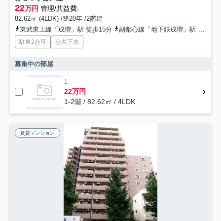
22
万円
管理/共益費-
82.62㎡ (4LDK) /築20年 /2階建
東武東上線「成増」駅 徒歩15分
副都心線「地下鉄成増」駅 徒歩18分
駐車2台可
公共下水
募集中の部屋
1
22万円
1-2階 / 82.62㎡ / 4LDK
賃貸マンション