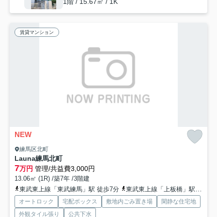
1階 / 15.67㎡ / 1K
賃貸マンション
NEW
練馬区北町
Launa練馬北町
7
万円
管理/共益費3,000円
13.06㎡ (1R) /築7年 /3階建
東武東上線「東武練馬」駅 徒歩7分
東武東上線「上板橋」駅 徒歩15分
オートロック
宅配ボックス
敷地内ごみ置き場
閑静な住宅地
外観タイル張り
公共下水