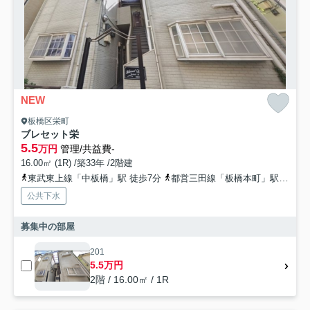
NEW
板橋区栄町
ブレセット栄
5.5
万円
管理/共益費-
16.00㎡ (1R) /築33年 /2階建
東武東上線「中板橋」駅 徒歩7分
都営三田線「板橋本町」駅 徒歩7分
公共下水
募集中の部屋
201
5.5万円
2階 / 16.00㎡ / 1R