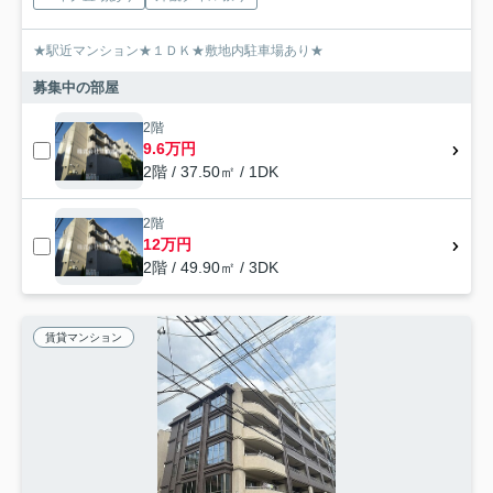
★駅近マンション★１ＤＫ★敷地内駐車場あり★
募集中の部屋
2階
9.6万円
2階 / 37.50㎡ / 1DK
2階
12万円
2階 / 49.90㎡ / 3DK
賃貸マンション