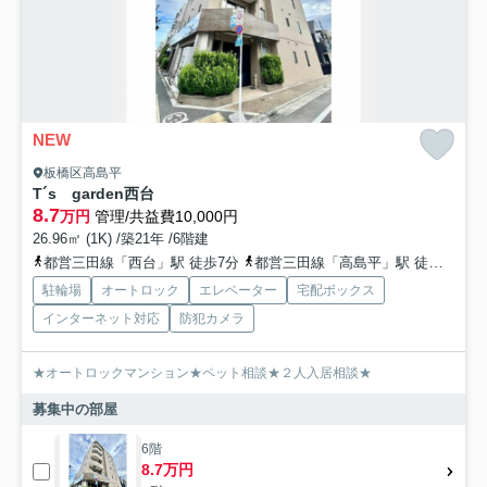
NEW
板橋区高島平
T´s garden西台
8.7
万円
管理/共益費10,000円
26.96㎡ (1K) /築21年 /6階建
都営三田線「西台」駅 徒歩7分
都営三田線「高島平」駅 徒歩13分
駐輪場
オートロック
エレベーター
宅配ボックス
インターネット対応
防犯カメラ
★オートロックマンション★ペット相談★２人入居相談★
募集中の部屋
6階
8.7万円