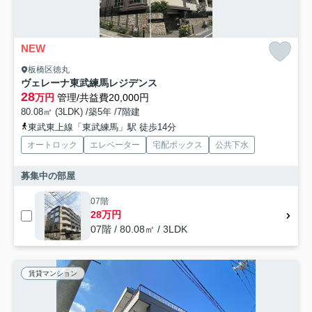
NEW
板橋区徳丸
ヴェレーナ東武練馬レジデンス
28
万円
管理/共益費20,000円
80.08㎡ (3LDK) /築5年 /7階建
東武東上線「東武練馬」駅 徒歩14分
オートロック
エレベーター
宅配ボックス
公共下水
募集中の部屋
07階
28万円
07階 / 80.08㎡ / 3LDK
賃貸マンション