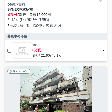
練馬区田柄
SYNEX赤塚駅前
8
万円
管理/共益費12,000円
21.60㎡ (1K) /築18年 /12階建
有楽町線「地下鉄赤塚」駅 徒歩2分
募集中の部屋
901
8万円
9階 / 21.60㎡ / 1K
賃貸マンション