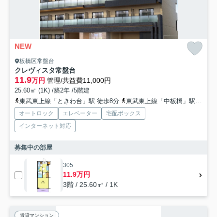
NEW
板橋区常盤台
クレヴィスタ常盤台
11.9
万円
管理/共益費11,000円
25.60㎡ (1K) /築2年 /5階建
東武東上線「ときわ台」駅 徒歩8分
東武東上線「中板橋」駅 徒歩11分
オートロック
エレベーター
宅配ボックス
インターネット対応
募集中の部屋
305
11.9万円
3階 / 25.60㎡ / 1K
賃貸マンション