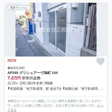
賃貸マンション
NEW
練馬区旭町
AP269 グリシュアーヴ旭町 104
7.2
万円
管理/共益費-
12.23㎡ (1R) /築1年未満 /3階建
有楽町線「地下鉄成増」駅 徒歩7分
副都心線「地下鉄成増」駅 徒歩7分
★弊社ホームページに掲載していない物件も多数取り扱っていますの
で、お近くにお越しの際にはぜひ、お立ち寄り頂ければ幸いです...
もっ
と見る