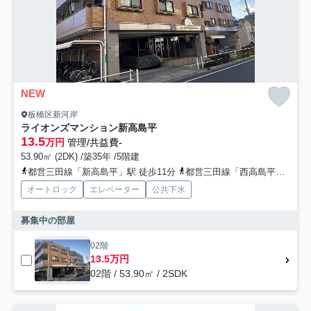
NEW
板橋区新河岸
ライオンズマンション新高島平
13.5
万円
管理/共益費-
53.90㎡ (2DK) /築35年 /5階建
都営三田線「新高島平」駅 徒歩11分
都営三田線「西高島平」駅 徒歩14分
オートロック
エレベーター
公共下水
募集中の部屋
02階
13.5万円
02階 / 53.90㎡ / 2SDK