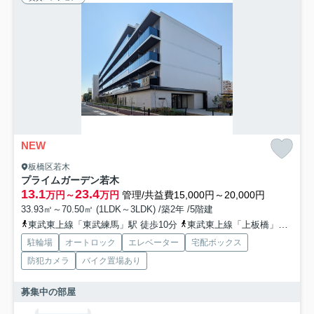
NEW
板橋区若木
プライムガーデン若木
13.1
23.4
万円～
万円
管理/共益費15,000円～20,000円
33.93㎡～70.50㎡ (1LDK～3LDK) /築2年 /5階建
東武東上線「東武練馬」駅 徒歩10分
東武東上線「上板橋」駅 徒歩11分
駐輪場
オートロック
エレベーター
宅配ボックス
防犯カメラ
バイク置場あり
募集中の部屋