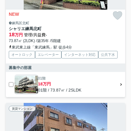
NEW
練馬区北町
シャリエ練馬北町
18
万円
管理/共益費-
73.87㎡ (2LDK) /築35年 /5階建
東武東上線「東武練馬」駅 徒歩4分
オートロック
エレベーター
インターネット対応
公共下水
募集中の部屋
01階
18万円
01階 / 73.87㎡ / 2SLDK
賃貸マンション